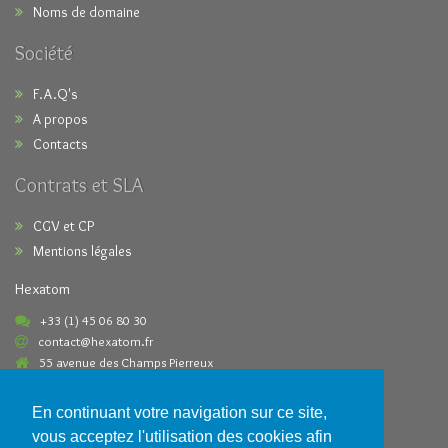
Noms de domaine
Société
F.A.Q's
A propos
Contacts
Contrats et SLA
CGV et CP
Mentions légales
Hexatom
+33 (1) 45 06 80 30
contact@hexatom.fr
55 avenue des Champs Pierreux
92000 Nanterre France
En continuant votre navigation sur ce site,
Paiements acceptés
vous acceptez l'utilisation des cookies afin