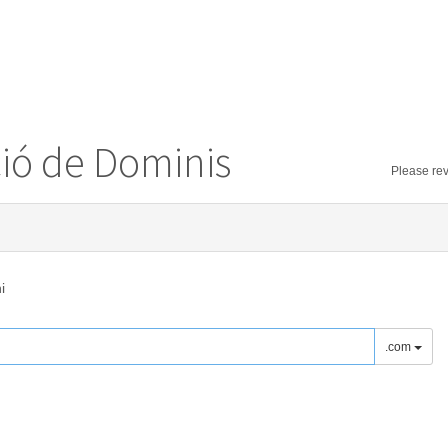
ió de Dominis
Please rev
i
.com