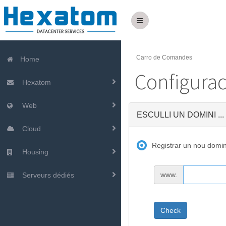
Carro de Comandes
Home
Configurac
Hexatom
Web
ESCULLI UN DOMINI ...
Cloud
Registrar un nou domin
Housing
www.
Serveurs dédiés
Check