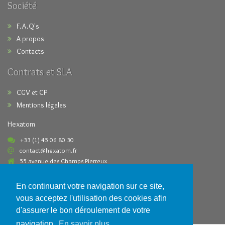
Société
F.A.Q's
A propos
Contacts
Contrats et SLA
CGV et CP
Mentions légales
Hexatom
+33 (1) 45 06 80 30
contact@hexatom.fr
55 avenue des Champs Pierreux
92000 Nanterre France
En continuant votre navigation sur ce site,
Paiements acceptés
vous acceptez l'utilisation des cookies afin
d'assurer le bon déroulement de votre
navigation.
En savoir plus