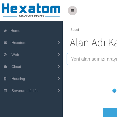
Sepet
Home
Alan Adı K
Hexatom
Web
Cloud
Housing
Serveurs dédiés