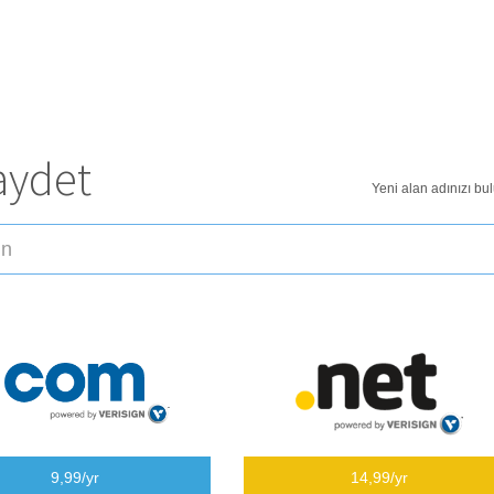
aydet
Yeni alan adınızı bul
9,99/yr
14,99/yr