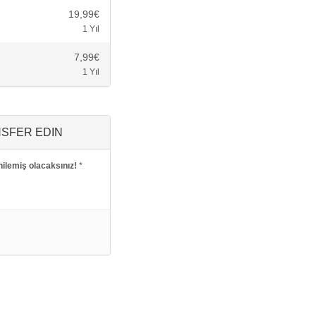
19,99€
1 Yıl
7,99€
1 Yıl
NSFER EDIN
enilemiş olacaksınız!
*