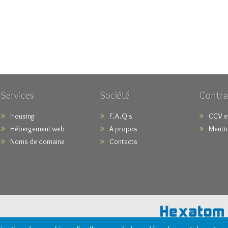
Services
Société
Contra
Housing
F.A.Q's
CGV e
Hébergement web
A propos
Mentio
Noms de domaine
Contacts