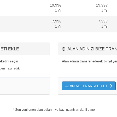
19,99€
19,99€
1 Yıl
1 Yıl
7,99€
7,99€
1 Yıl
1 Yıl
ETI EKLE
ALAN ADINIZI BIZE TRA
aketini seçin
Alan adınızı transfer ederek bir yıl y
eri hazırladık
ALAN ADI TRANSFER ET
* Son yenilenen alan adlarını ve bazı uzantıları dahil etme