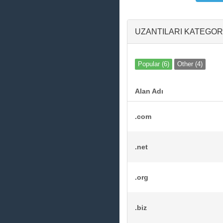
UZANTILARI KATEGO
Popular (6)
Other (4)
Alan Adı
.com
.net
.org
.biz