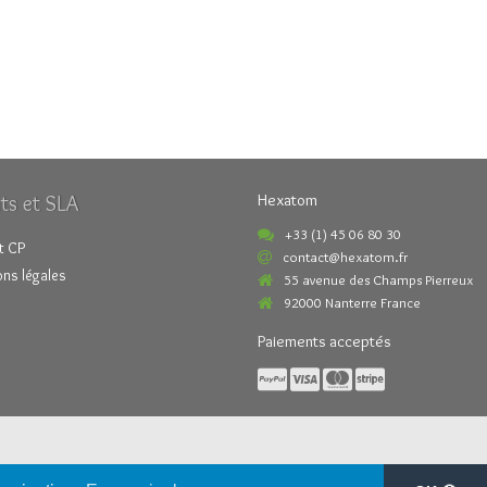
ts et SLA
Hexatom
+33 (1) 45 06 80 30
t CP
contact@hexatom.fr
ns légales
55 avenue des Champs Pierreux
92000 Nanterre France
Paiements acceptés