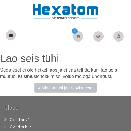
0
Lao seis tühi
Seda eset ei ole hetkel laos ja ei saa tellida kuni lao seis
muutub. Küsimuste tekkimisel võtke meiega ühendust.
« Mine tagasi ja proovi uuesti.
Cloud
Cloud privé
Cloud public