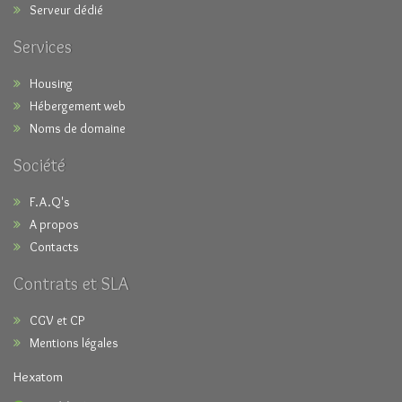
Serveur dédié
Services
Housing
Hébergement web
Noms de domaine
Société
F.A.Q's
A propos
Contacts
Contrats et SLA
CGV et CP
Mentions légales
Hexatom