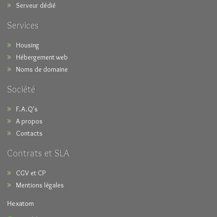
Serveur dédié
Services
Housing
Hébergement web
Noms de domaine
Société
F.A.Q's
A propos
Contacts
Contrats et SLA
CGV et CP
Mentions légales
Hexatom