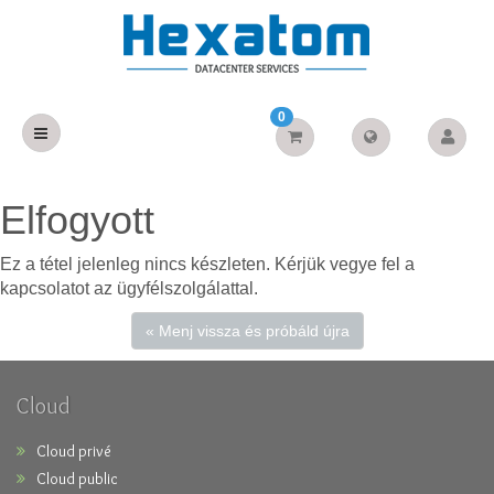
0
Elfogyott
Ez a tétel jelenleg nincs készleten. Kérjük vegye fel a
kapcsolatot az ügyfélszolgálattal.
« Menj vissza és próbáld újra
Cloud
Cloud privé
Cloud public