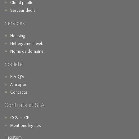
Cloud public
Serveur dédié
Services
Housing
Hébergement web
Noms de domaine
Société
F.A.Q's
A propos
Contacts
Contrats et SLA
CGV et CP
Mentions légales
Hexatom