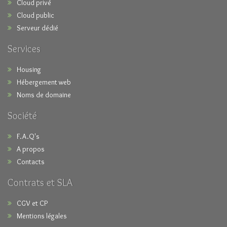
Cloud privé
Cloud public
Serveur dédié
Services
Housing
Hébergement web
Noms de domaine
Société
F.A.Q's
A propos
Contacts
Contrats et SLA
CGV et CP
Mentions légales