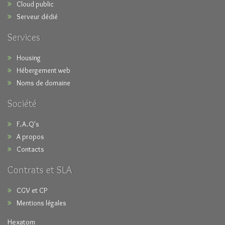
Cloud public
Serveur dédié
Services
Housing
Hébergement web
Noms de domaine
Société
F.A.Q's
A propos
Contacts
Contrats et SLA
CGV et CP
Mentions légales
Hexatom