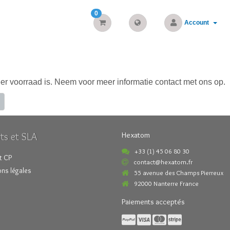
0
Account
er voorraad is. Neem voor meer informatie contact met ons op.
ts et SLA
Hexatom
+33 (1) 45 06 80 30
t CP
contact@hexatom.fr
ns légales
55 avenue des Champs Pierreux
92000 Nanterre France
Paiements acceptés