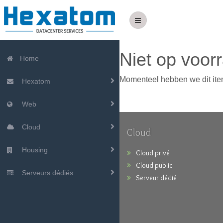
Niet op voor
Home
Momenteel hebben we dit item
Hexatom
Web
Cloud
Cloud
Housing
Cloud privé
Cloud public
Serveurs dédiés
Serveur dédié