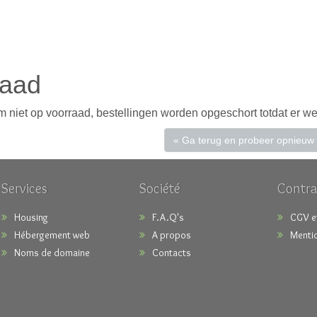
raad
 niet op voorraad, bestellingen worden opgeschort totdat er we
« Ga terug en probeer opnieuw
Services
Société
Contra
Housing
F.A.Q's
CGV e
Hébergement web
A propos
Mentio
Noms de domaine
Contacts