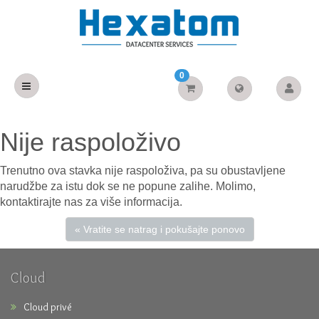
0
Nije raspoloživo
Trenutno ova stavka nije raspoloživa, pa su obustavljene
narudžbe za istu dok se ne popune zalihe. Molimo,
kontaktirajte nas za više informacija.
« Vratite se natrag i pokušajte ponovo
Cloud
Cloud privé