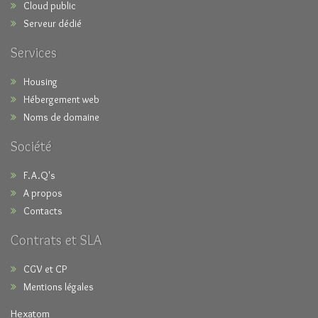
Cloud public
Serveur dédié
Services
Housing
Hébergement web
Noms de domaine
Société
F.A.Q's
A propos
Contacts
Contrats et SLA
CGV et CP
Mentions légales
Hexatom