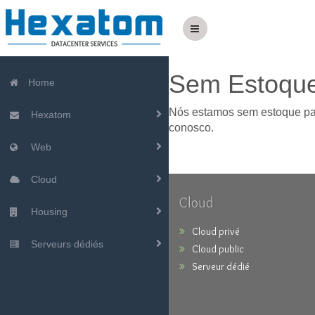
Sem Estoqu
Home
Nós estamos sem estoque para
Hexatom
conosco.
Web
Cloud
Cloud
Housing
Cloud privé
Serveurs dédiés
Cloud public
Serveur dédié