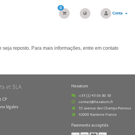
0
Conta
 seja reposto. Para mais informações, entre em contato
ts et SLA
Hexatom
+33 (1) 45 06 80 30
t CP
contact@hexatom.fr
ns légales
55 avenue des Champs Pierreux
92000 Nanterre France
Paiements acceptés