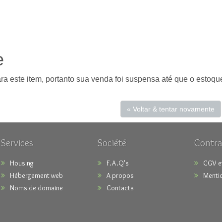
e
 este item, portanto sua venda foi suspensa até que o estoque
« Voltar & tentar novamente
Services
Société
Contra
Housing
F.A.Q's
CGV e
Hébergement web
A propos
Mentio
Noms de domaine
Contacts