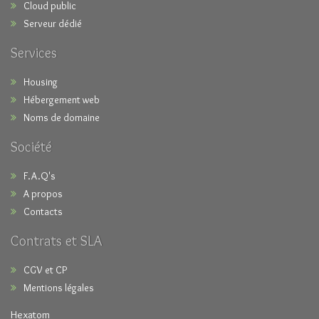
Cloud public
Serveur dédié
Services
Housing
Hébergement web
Noms de domaine
Société
F.A.Q's
A propos
Contacts
Contrats et SLA
CGV et CP
Mentions légales
Hexatom