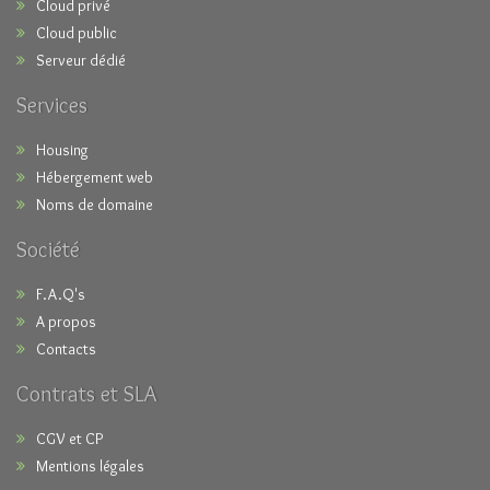
Cloud privé
Cloud public
Serveur dédié
Services
Housing
Hébergement web
Noms de domaine
Société
F.A.Q's
A propos
Contacts
Contrats et SLA
CGV et CP
Mentions légales