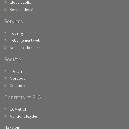
Cloud public
Serveur dédié
Services
Housing
Hébergement web
Noms de domaine
Société
F.A.Q's
A propos
Contacts
Contrats et SLA
CGV et CP
Mentions légales
Hexatom