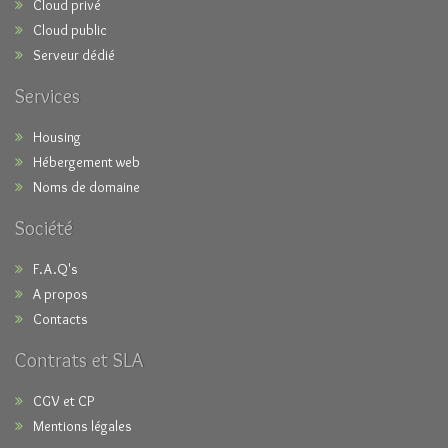
Cloud privé
Cloud public
Serveur dédié
Services
Housing
Hébergement web
Noms de domaine
Société
F.A.Q's
A propos
Contacts
Contrats et SLA
CGV et CP
Mentions légales