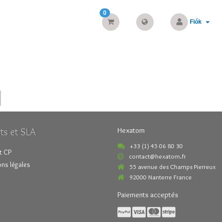
0
Fiók
ts et SLA
Hexatom
+33 (1) 45 06 80 30
t CP
contact@hexatom.fr
ns légales
55 avenue des Champs Pierreux
92000 Nanterre France
Paiements acceptés