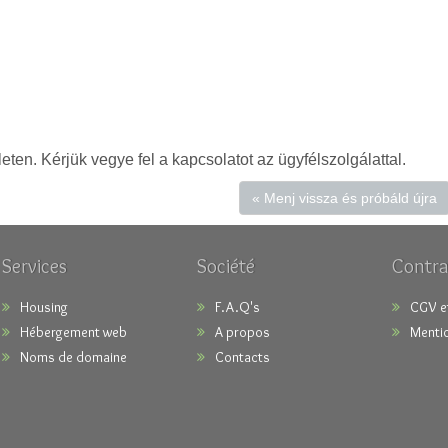
leten. Kérjük vegye fel a kapcsolatot az ügyfélszolgálattal.
« Menj vissza és próbáld újra
Services
Société
Contra
Housing
F.A.Q's
CGV e
Hébergement web
A propos
Mentio
Noms de domaine
Contacts