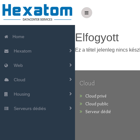
Elfogyott
Home
Ez a tétel jelenleg nincs kész
Hexatom
Web
Cloud
Cloud
Housing
Cloud privé
Cloud public
Serveurs dédiés
Serveur dédié