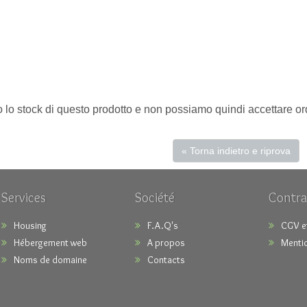
 stock di questo prodotto e non possiamo quindi accettare ordini
« Torna indietro e riprova
Services
Société
Contra
Housing
F.A.Q's
CGV e
Hébergement web
A propos
Mentio
Noms de domaine
Contacts