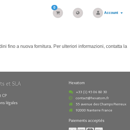
0
Account
 fino a nuova fornitura. Per ulteriori informazioni, contatta la
ts et SLA
Hexatom
+33 (1) 45 06 80 30
t CP
contact@hexatom.fr
ns légales
55 avenue des Champs Pierreux
92000 Nanterre France
Paiements acceptés