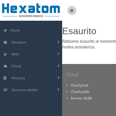
Esaurito
Home
Abbiamo esaurito al momento lo
Hexatom
nostra assistenza.
Web
Cloud
Cloud
Housing
Cloud privé
Serveurs dédiés
Cloud public
Serveur dédié