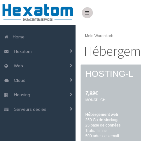
Mein Warenkorb
Home
Hébergem
Hexatom
Web
HOSTING-L
Cloud
7,99€
Housing
MONATLICH
Serveurs dédiés
Hébergement web
250 Go de stockage
25 base de données
Trafic illimité
500 adresses email