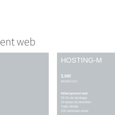
ent web
HOSTING-M
5,99€
MONATLICH
Hébergement web
50 Go de stockage
10 bases de données
Trafic illimité
100 adresses email