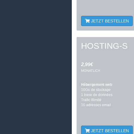
JETZT BESTELLEN
HOSTING-S
2,99€
MONATLICH
Hébergement web
10Go de stockage
1 base de données
Trafic illimité
10 adresses email
JETZT BESTELLEN