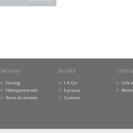
Services
Société
Contra
Housing
F.A.Q's
CGV e
Hébergement web
A propos
Mentio
Noms de domaine
Contacts