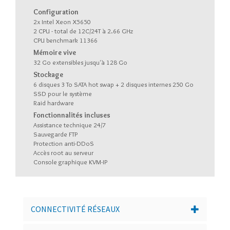
Configuration
2x Intel Xeon X5650
2 CPU - total de 12C/24T à 2.66 GHz
CPU benchmark 11366
Mémoire vive
32 Go extensibles jusqu'à 128 Go
Stockage
6 disques 3 To SATA hot swap + 2 disques internes 250 Go
SSD pour le système
Raid hardware
Fonctionnalités incluses
Assistance technique 24/7
Sauvegarde FTP
Protection anti-DDoS
Accès root au serveur
Console graphique KVM-IP
CONNECTIVITÉ RÉSEAUX