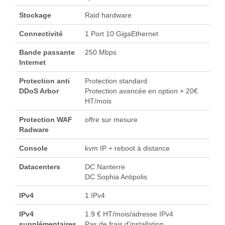
Stockage
Raid hardware
Connectivité
1 Port 10 GigaEthernet
Bande passante
250 Mbps
Internet
Protection anti
Protection standard
DDoS Arbor
Protection avancée en option + 20€
HT/mois
Protection WAF
offre sur mesure
Radware
Console
kvm IP + reboot à distance
Datacenters
DC Nanterre
DC Sophia Antipolis
IPv4
1 IPv4
IPv4
1.9 € HT/mois/adresse IPv4
supplémentaires
Pas de frais d'installation