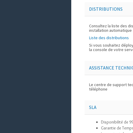
DISTRIBUTIONS
Consultez la liste des di
installation automatique
Liste des distributions
Si vous souhaitez déploy
la console de votre serv
ASSISTANCE TECHNI
Le centre de support tec
téléphone
SLA
Disponibilité de 9
Garantie de Temps