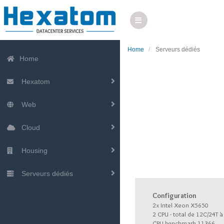
Home
Serveurs dédiés
Home
Hexatom
Web
Cloud
Housing
Serveurs dédiés
Configuration
2x Intel Xeon X5650
2 CPU - total de 12C/24T 
CPU benchmark 11366