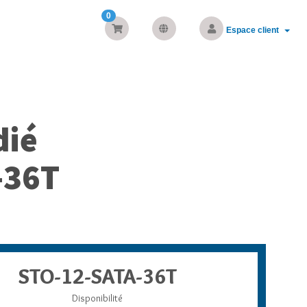
0
Espace client
dié
-36T
STO-12-SATA-36T
Disponibilité