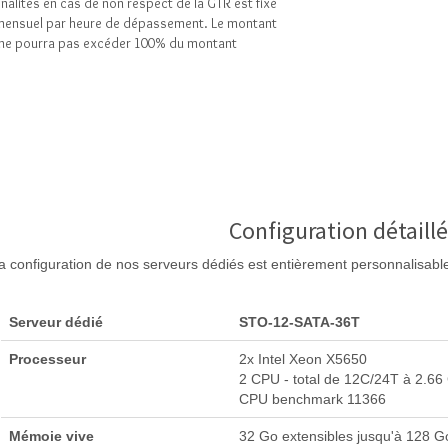
alités en cas de non respect de la GTR est fixé
mensuel par heure de dépassement. Le montant
é ne pourra pas excéder 100% du montant
Configuration détaill
a configuration de nos serveurs dédiés est entièrement personnalisabl
Serveur dédié
STO-12-SATA-36T
Processeur
2x Intel Xeon X5650
2 CPU - total de 12C/24T à 2.6
CPU benchmark 11366
Mémoie vive
32 Go extensibles jusqu'à 128 G