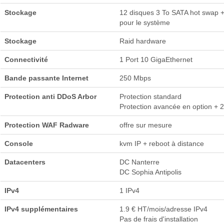
Stockage
12 disques 3 To SATA hot swap 
pour le système
Stockage
Raid hardware
Connectivité
1 Port 10 GigaEthernet
Bande passante Internet
250 Mbps
Protection anti DDoS Arbor
Protection standard
Protection avancée en option + 
Protection WAF Radware
offre sur mesure
Console
kvm IP + reboot à distance
Datacenters
DC Nanterre
DC Sophia Antipolis
IPv4
1 IPv4
IPv4 supplémentaires
1.9 € HT/mois/adresse IPv4
Pas de frais d'installation