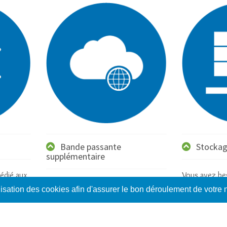
Bande passante
Stocka
supplémentaire
édié aux
Vous avez be
Vous utilisez votre serveur dédié
stockage pou
ilisation des cookies afin d'assurer le bon déroulement de votre 
pour des applications qui
plus importa
nécessitent une bande passante
pour le stock
importante (streaming,