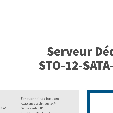
Serveur Dé
STO-12-SATA
Fonctionnalités incluses
Assistance technique 24/7
à 2.66 GHz
Sauvegarde FTP
Protection anti-DDoS