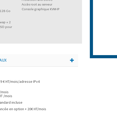
Accès root au serveur
Console graphique KVM-IP
 128 Go
swap + 2
SSD pour
AUX
.9 € HT/mois/adresse IPv4
n
 /mois
HT /mois
tandard incluse
ancée en option + 20€ HT/mois