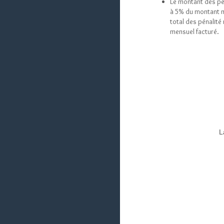
Le montant des pén
à 5% du montant 
total des pénalit
mensuel facturé.
L