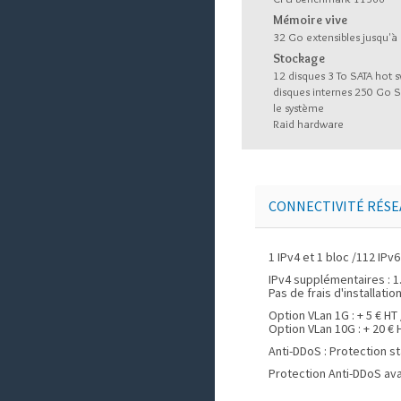
Mémoire vive
32 Go extensibles jusqu'à
Stockage
12 disques 3 To SATA hot 
disques internes 250 Go 
le système
Raid hardware
CONNECTIVITÉ RÉSE
1 IPv4 et 1 bloc /112 IPv6
IPv4 supplémentaires : 1
Pas de frais d'installatio
Option VLan 1G : + 5 € HT
Option VLan 10G : + 20 € 
Anti-DDoS : Protection s
Protection Anti-DDoS av