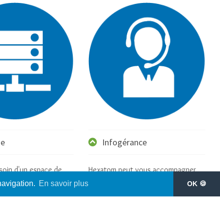
ge
Infogérance
soin d'un espace de
Hexatom peut vous accompagner
r vos sauvegardes
pour l'infogérance de vos
navigation.
En savoir plus
OK 🍪
nt ou d'un espace NAS
environnements Linux et le maintien
age de vos media.
en conditions opérationnelles de
vos plateformes e-commerce.