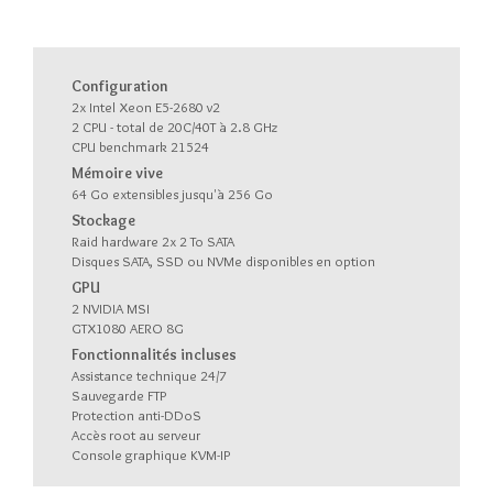
Configuration
2x Intel Xeon E5-2680 v2
2 CPU - total de 20C/40T à 2.8 GHz
CPU benchmark 21524
Mémoire vive
64 Go extensibles jusqu'à 256 Go
Stockage
Raid hardware 2x 2 To SATA
Disques SATA, SSD ou NVMe disponibles en option
GPU
2 NVIDIA MSI
GTX1080 AERO 8G
Fonctionnalités incluses
Assistance technique 24/7
Sauvegarde FTP
Protection anti-DDoS
Accès root au serveur
Console graphique KVM-IP