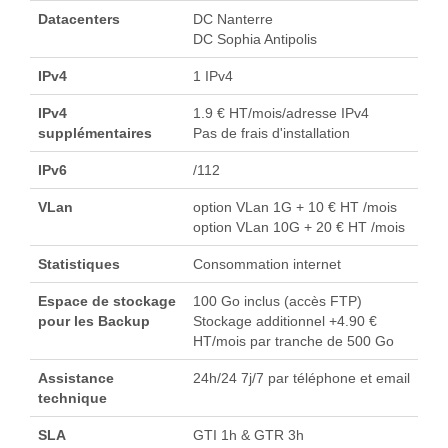
Datacenters
DC Nanterre
DC Sophia Antipolis
IPv4
1 IPv4
IPv4
1.9 € HT/mois/adresse IPv4
supplémentaires
Pas de frais d'installation
IPv6
/112
VLan
option VLan 1G + 10 € HT /mois
option VLan 10G + 20 € HT /mois
Statistiques
Consommation internet
Espace de stockage
100 Go inclus (accès FTP)
pour les Backup
Stockage additionnel +4.90 €
HT/mois par tranche de 500 Go
Assistance
24h/24 7j/7 par téléphone et email
technique
SLA
GTI 1h & GTR 3h