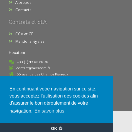
A propos
Contacts
Contrats et SLA
CGV et CP
Mentions légales
Hexatom
+33 (1) 45 06 80 30
contact@hexatom.fr
55 avenue des Champs Pierreux
92000 Nanterre France
En continuant votre navigation sur ce site,
Paiements acceptés
vous acceptez l'utilisation des cookies afin
d'assurer le bon déroulement de votre
navigation.
En savoir plus
OK 🍪
Copyright © 2026 -
Hexatom
- All Rights Reserved.