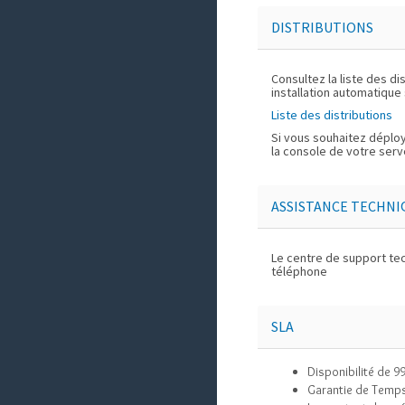
DISTRIBUTIONS
Consultez la liste des di
installation automatique
Liste des distributions
Si vous souhaitez déploy
la console de votre serv
ASSISTANCE TECHNI
Le centre de support tec
téléphone
SLA
Disponibilité de 9
Garantie de Temps