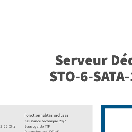
Serveur Dé
STO-6-SATA-
Fonctionnalités incluses
Assistance technique 24/7
à 2.66 GHz
Sauvegarde FTP
Protection anti-DDoS