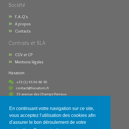
Société
F.A.Q's
A propos
Contacts
Contrats et SLA
CGV et CP
Mentions légales
Hexatom
+33 (1) 45 06 80 30
contact@hexatom.fr
55 avenue des Champs Pierreux
92000 Nanterre France
En continuant votre navigation sur ce site,
Paiements acceptés
vous acceptez l'utilisation des cookies afin
d'assurer le bon déroulement de votre