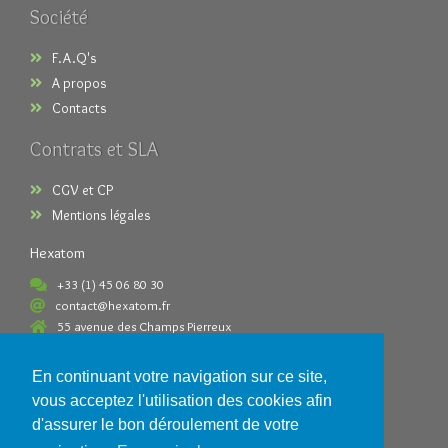
Société
F.A.Q's
A propos
Contacts
Contrats et SLA
CGV et CP
Mentions légales
Hexatom
+33 (1) 45 06 80 30
contact@hexatom.fr
55 avenue des Champs Pierreux
92000 Nanterre France
En continuant votre navigation sur ce site,
Paiements acceptés
vous acceptez l'utilisation des cookies afin
d'assurer le bon déroulement de votre