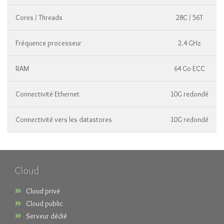
Cores / Threads
28C / 56T
Fréquence processeur
2.4 GHz
RAM
64 Go ECC
Connectivité Ethernet
10G redondé
Connectivité vers les datastores
10G redondé
Cloud
Cloud privé
Cloud public
Serveur dédié