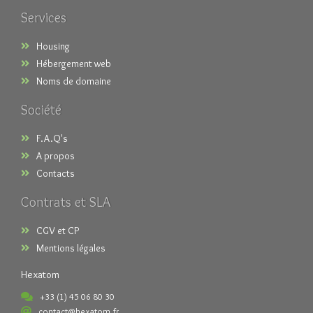
Services
Housing
Hébergement web
Noms de domaine
Société
F.A.Q's
A propos
Contacts
Contrats et SLA
CGV et CP
Mentions légales
Hexatom
+33 (1) 45 06 80 30
contact@hexatom.fr