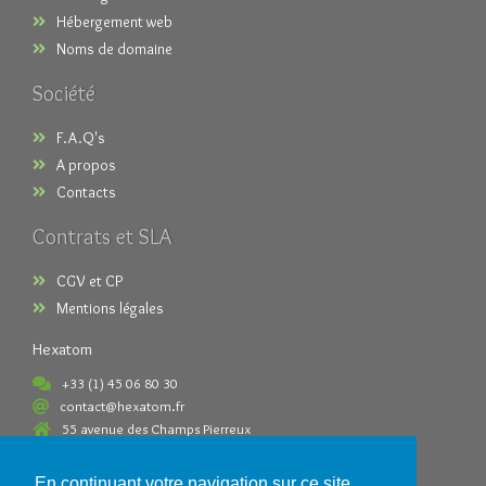
Hébergement web
Noms de domaine
Société
F.A.Q's
A propos
Contacts
Contrats et SLA
CGV et CP
Mentions légales
Hexatom
+33 (1) 45 06 80 30
contact@hexatom.fr
55 avenue des Champs Pierreux
92000 Nanterre France
En continuant votre navigation sur ce site,