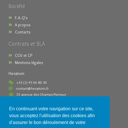
Société
F.A.Q's
A propos
Contacts
Contrats et SLA
CGV et CP
Mentions légales
Hexatom
+33 (1) 45 06 80 30
contact@hexatom.fr
55 avenue des Champs Pierreux
92000 Nanterre France
En continuant votre navigation sur ce site,
Paiements acceptés
vous acceptez l'utilisation des cookies afin
d'assurer le bon déroulement de votre