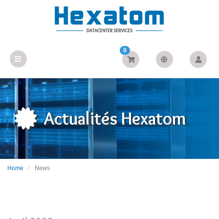
0
Actualités Hexatom
Home
News