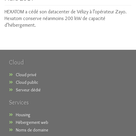
HEXATOM a cédé son datacenter de Vélizy à l’opérateur Zayo.
Hexatom conserve néanmoins 200 kW de capacité
d’hébergement.
Cloud
Cloud privé
Cloud public
Serveur dédié
Services
Housing
Hébergement web
Noms de domaine