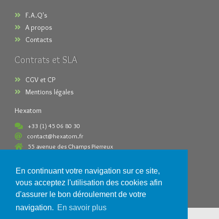
F.A.Q's
A propos
Contacts
Contrats et SLA
CGV et CP
Mentions légales
Hexatom
+33 (1) 45 06 80 30
contact@hexatom.fr
55 avenue des Champs Pierreux
92000 Nanterre France
En continuant votre navigation sur ce site,
Paiements acceptés
vous acceptez l'utilisation des cookies afin
d'assurer le bon déroulement de votre
navigation.
En savoir plus