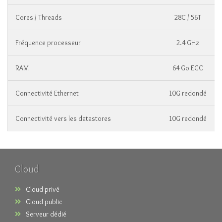
Cores / Threads
28C / 56T
Fréquence processeur
2.4 GHz
RAM
64 Go ECC
Connectivité Ethernet
10G redondé
Connectivité vers les datastores
10G redondé
Cloud
Cloud privé
Cloud public
Serveur dédié