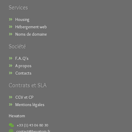
Services
Housing
Hébergement web
Noms de domaine
Société
F.A.Q's
A propos
Contacts
Contrats et SLA
CGV et CP
Mentions légales
Hexatom
+33 (1) 45 06 80 30
contact@hexatom.fr