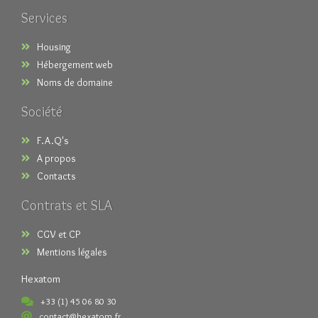
Services
Housing
Hébergement web
Noms de domaine
Société
F.A.Q's
A propos
Contacts
Contrats et SLA
CGV et CP
Mentions légales
Hexatom
+33 (1) 45 06 80 30
contact@hexatom.fr