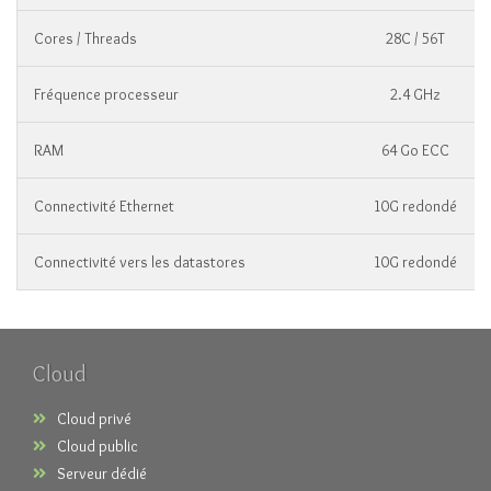
Cores / Threads
28C / 56T
Fréquence processeur
2.4 GHz
RAM
64 Go ECC
Connectivité Ethernet
10G redondé
Connectivité vers les datastores
10G redondé
Cloud
Cloud privé
Cloud public
Serveur dédié