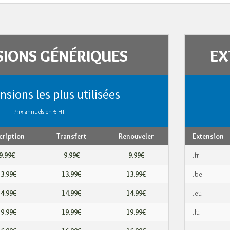
SIONS GÉNÉRIQUES
EX
nsions les plus utilisées
Prix annuels en € HT
cription
Transfert
Renouveler
Extension
9.99€
9.99€
9.99€
.fr
13.99€
13.99€
13.99€
.be
14.99€
14.99€
14.99€
.eu
19.99€
19.99€
19.99€
.lu