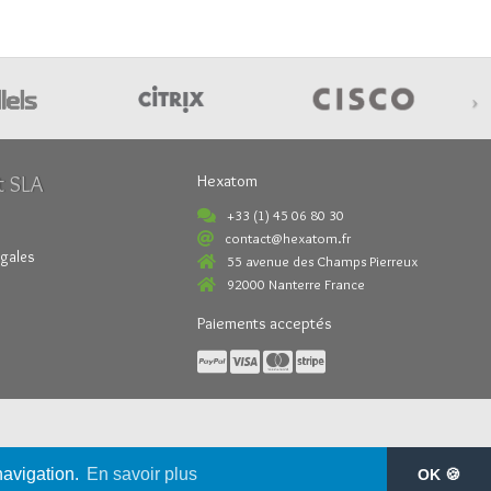
›
t SLA
Hexatom
+33 (1) 45 06 80 30
contact@hexatom.fr
égales
55 avenue des Champs Pierreux
92000 Nanterre France
Paiements acceptés
navigation.
En savoir plus
OK 🍪
served.