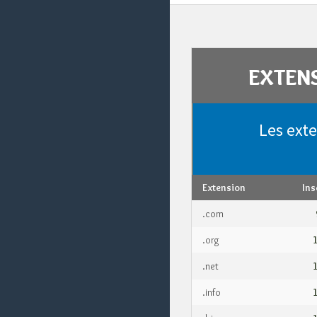
EXTEN
Les exte
Extension
Ins
.com
.org
.net
.info