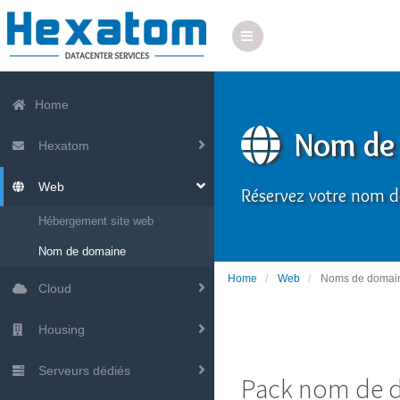
Home
Nom de
Hexatom
Web
Réservez votre nom d
Hébergement site web
Nom de domaine
Home
Web
Noms de domai
Cloud
Housing
Serveurs dédiés
Pack nom de d