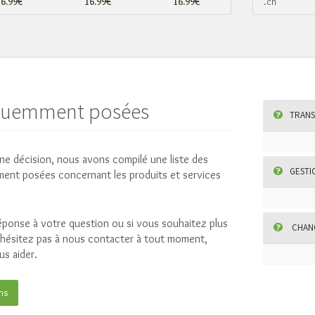
16.99€
16.99€
16.99€
.ch
équemment posées
TRANS
ne décision, nous avons compilé une liste des
GESTI
ment posées concernant les produits et services
réponse à votre question ou si vous souhaitez plus
CHANG
n'hésitez pas à nous contacter à tout moment,
s aider.
ns