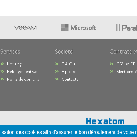
Services
Société
Contrats e
Housing
F.A.Q's
CGV et CP
Hébergement web
A propos
Mentions l
Noms de domaine
Contacts
ilisation des cookies afin d'assurer le bon déroulement de votre 
Copyright © 2026 -
Hexatom
- All Rights Re