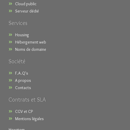
Cloud public
Serveur dédié
Services
Housing
Hébergement web
Noms de domaine
Société
F.A.Q's
A propos
Contacts
Contrats et SLA
CGV et CP
Mentions légales
Hexatom