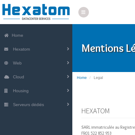
Home
Mentions L
Hexatom
Web
Cloud
Home
Legal
Housing
Serveurs dédiés
HEXATOM
SARL immatriculée au Registr
FR01 522 852 953