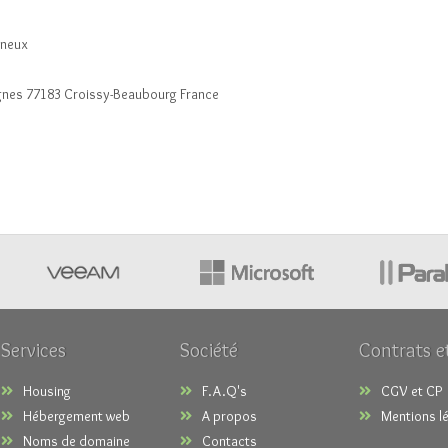
rneux
Vignes 77183 Croissy-Beaubourg France
Services
Société
Contrats e
Housing
F.A.Q's
CGV et CP
Hébergement web
A propos
Mentions l
Noms de domaine
Contacts