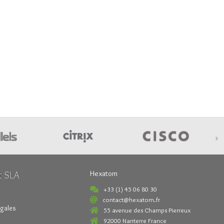
›
t SLA
Hexatom
+33 (1) 45 06 80 30
contact@hexatom.fr
égales
55 avenue des Champs Pierreux
92000 Nanterre France