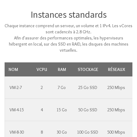
Instances standards
Chaque instance comprend un serveur, un volume et 1 IPv4. Les vCores
sont cadencés à 2.8 GHz.
Afin d'assurer des performances optimales, les hyperviseurs
hébergent en local, sur des SSD en RAID, les disques des machines
virtuelles.
NOM
VCPU
RAM
STOCKAGE
RÉSEAUX
VM-2-7
2
7 Go
25 Go SSD
250 Mbps
VM-4-15
4
15 Go
50 Go SSD
250 Mbps
VM-8-30
8
30 Go
100 Go SSD
500 Mbps