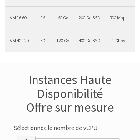
VM-16-60
16
60 Go
200 Go SSD
500 Mbps
1
VM-40-120
40
120 Go
400 Go SSD
1 Gbps
2
Instances Haute
Disponibilité
Offre sur mesure
Sélectionnez le nombre de vCPU