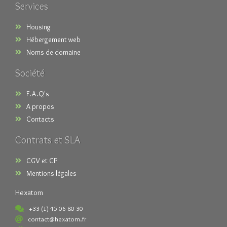
Services
Housing
Hébergement web
Noms de domaine
Société
F.A.Q's
A propos
Contacts
Contrats et SLA
CGV et CP
Mentions légales
Hexatom
+33 (1) 45 06 80 30
contact@hexatom.fr