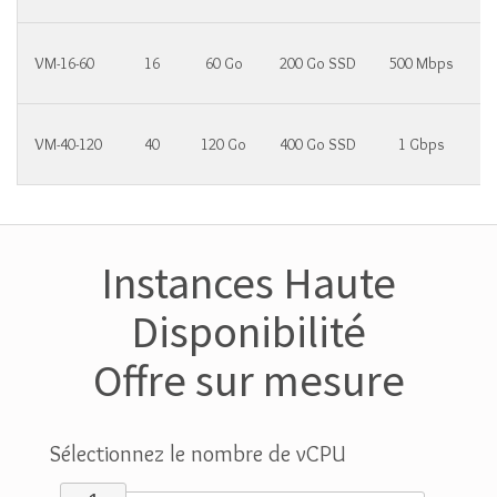
VM-16-60
16
60 Go
200 Go SSD
500 Mbps
1
VM-40-120
40
120 Go
400 Go SSD
1 Gbps
2
Instances Haute
Disponibilité
Offre sur mesure
Sélectionnez le nombre de vCPU