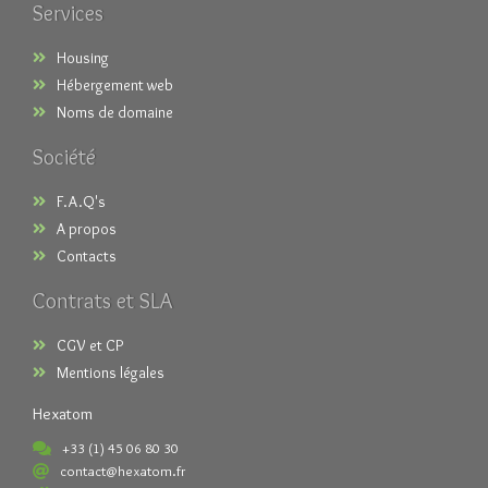
Services
Housing
Hébergement web
Noms de domaine
Société
F.A.Q's
A propos
Contacts
Contrats et SLA
CGV et CP
Mentions légales
Hexatom
+33 (1) 45 06 80 30
contact@hexatom.fr