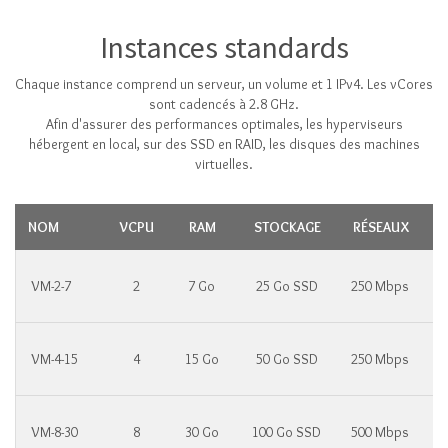
Instances standards
Chaque instance comprend un serveur, un volume et 1 IPv4. Les vCores
sont cadencés à 2.8 GHz.
Afin d'assurer des performances optimales, les hyperviseurs
hébergent en local, sur des SSD en RAID, les disques des machines
virtuelles.
NOM
VCPU
RAM
STOCKAGE
RÉSEAUX
VM-2-7
2
7 Go
25 Go SSD
250 Mbps
VM-4-15
4
15 Go
50 Go SSD
250 Mbps
VM-8-30
8
30 Go
100 Go SSD
500 Mbps