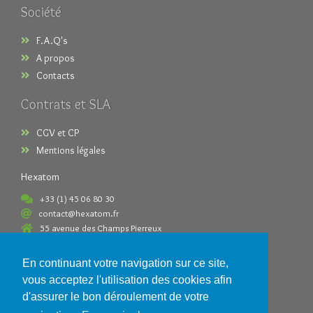
Société
F.A.Q's
A propos
Contacts
Contrats et SLA
CGV et CP
Mentions légales
Hexatom
+33 (1) 45 06 80 30
contact@hexatom.fr
55 avenue des Champs Pierreux
92000 Nanterre France
En continuant votre navigation sur ce site,
Paiements acceptés
vous acceptez l'utilisation des cookies afin
d'assurer le bon déroulement de votre