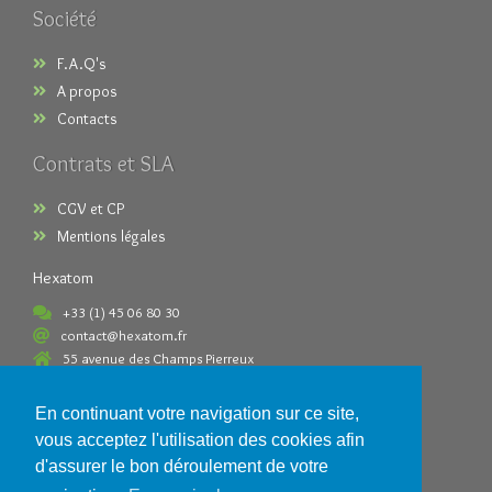
Société
F.A.Q's
A propos
Contacts
Contrats et SLA
CGV et CP
Mentions légales
Hexatom
+33 (1) 45 06 80 30
contact@hexatom.fr
55 avenue des Champs Pierreux
92000 Nanterre France
En continuant votre navigation sur ce site,
Paiements acceptés
vous acceptez l'utilisation des cookies afin
d'assurer le bon déroulement de votre