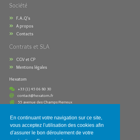
Société
F.A.Q's
A propos
Contacts
Contrats et SLA
CGV et CP
Mentions légales
Hexatom
+33 (1) 45 06 80 30
contact@hexatom.fr
55 avenue des Champs Pierreux
92000 Nanterre France
En continuant votre navigation sur ce site,
Paiements acceptés
vous acceptez l'utilisation des cookies afin
d'assurer le bon déroulement de votre