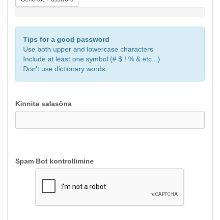
Salasõna tugevus: Sisesta salasõna
Tips for a good password
Use both upper and lowercase characters
Include at least one symbol (# $ ! % & etc...)
Don't use dictionary words
Kinnita salasõna
Spam Bot kontrollimine