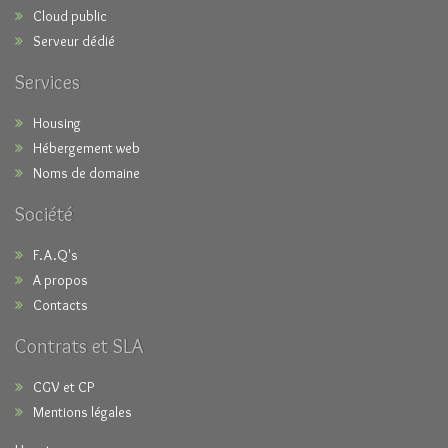
Cloud public
Serveur dédié
Services
Housing
Hébergement web
Noms de domaine
Société
F.A.Q's
A propos
Contacts
Contrats et SLA
CGV et CP
Mentions légales