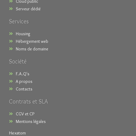
Cloud public
Serveur dédié
Services
Housing
Hébergement web
Noms de domaine
Société
F.A.Q's
A propos
Contacts
Contrats et SLA
CGV et CP
Mentions légales
Hexatom