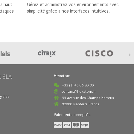
ra haut
Gérez et administrez vos environnements avec
attaques
simplicité grâce a nos interfaces intuitives.
›
t SLA
Hexatom
+33 (1) 45 06 80 30
contact@hexatom.fr
égales
55 avenue des Champs Pierreux
92000 Nanterre France
Paiements acceptés