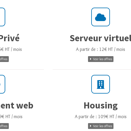
Privé
Serveur virtue
6€ HT / mois
A partir de : 12€ HT / mois
offres
Voir les offres
ent web
Housing
99€ HT / mois
A partir de : 109€ HT / mois
offres
Voir les offres