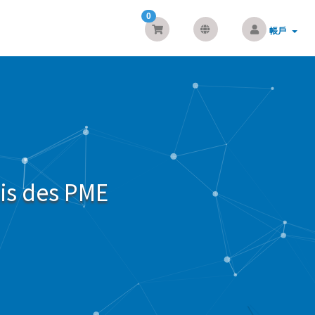
0
帳戶
ais des PME