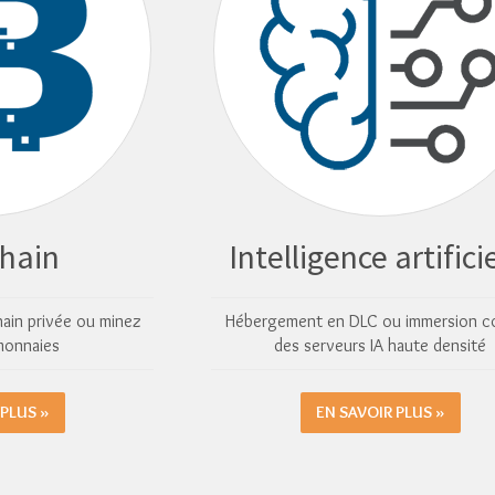
hain
Intelligence artifici
ain privée ou minez
Hébergement en DLC ou immersion c
monnaies
des serveurs IA haute densité
 PLUS »
EN SAVOIR PLUS »