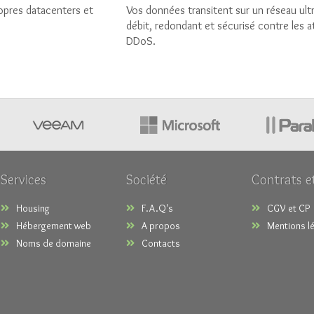
opres datacenters et
Vos données transitent sur un réseau ult
débit, redondant et sécurisé contre les 
DDoS.
Services
Société
Contrats e
Housing
F.A.Q's
CGV et CP
Hébergement web
A propos
Mentions l
Noms de domaine
Contacts