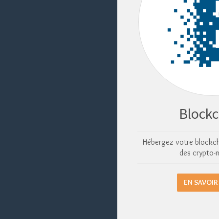
Blockc
Hébergez votre blockch
des crypto-
EN SAVOIR