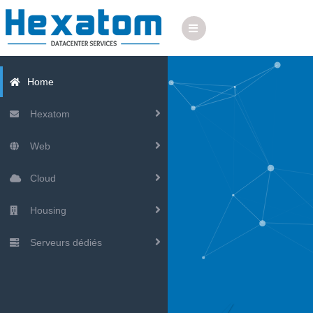
Home
Hexatom
Web
Cloud
Housing
Serveurs dédiés