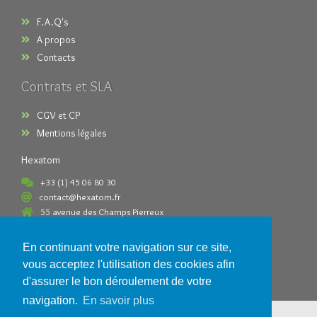
F.A.Q's
A propos
Contacts
Contrats et SLA
CGV et CP
Mentions légales
Hexatom
+33 (1) 45 06 80 30
contact@hexatom.fr
55 avenue des Champs Pierreux
92000 Nanterre France
En continuant votre navigation sur ce site,
Paiements acceptés
vous acceptez l'utilisation des cookies afin
d'assurer le bon déroulement de votre
navigation.
En savoir plus