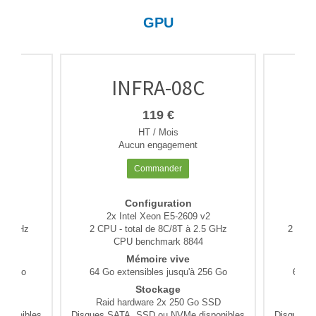
GPU
C
INFRA-08C
119 €
HT / Mois
Aucun engagement
Commander
Configuration
v2
2x Intel Xeon E5-2609 v2
2
2.8 GHz
2 CPU - total de 8C/8T à 2.5 GHz
2 CPU 
4
CPU benchmark 8844
Mémoire vive
 256 Go
64 Go extensibles jusqu'à 256 Go
64 Go
Stockage
 SSD
Raid hardware 2x 250 Go SSD
Rai
sponibles
Disques SATA, SSD ou NVMe disponibles
Disques 