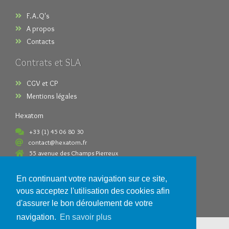
F.A.Q's
A propos
Contacts
Contrats et SLA
CGV et CP
Mentions légales
Hexatom
+33 (1) 45 06 80 30
contact@hexatom.fr
55 avenue des Champs Pierreux
92000 Nanterre France
En continuant votre navigation sur ce site,
Paiements acceptés
vous acceptez l'utilisation des cookies afin
d'assurer le bon déroulement de votre
navigation.
En savoir plus