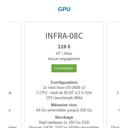
GPU
C
INFRA-08C
119 €
HT / Mois
Aucun engagement
Commander
Configuration
v2
2x Intel Xeon E5-2609 v2
2
2.8 GHz
2 CPU - total de 8C/8T à 2.5 GHz
2 CPU 
4
CPU benchmark 8844
Mémoire vive
 256 Go
64 Go extensibles jusqu'à 256 Go
64 Go
Stockage
 SSD
Raid hardware 2x 250 Go SSD
Rai
sponibles
Disques SATA, SSD ou NVMe disponibles
Disques 