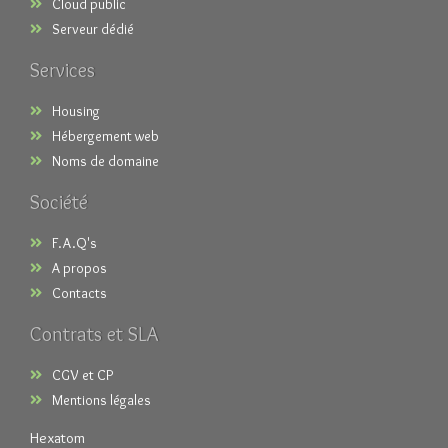
Cloud public
Serveur dédié
Services
Housing
Hébergement web
Noms de domaine
Société
F.A.Q's
A propos
Contacts
Contrats et SLA
CGV et CP
Mentions légales
Hexatom