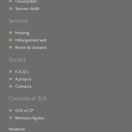
Cloud public
Serveur dédié
Services
Housing
Hébergement web
Noms de domaine
Société
F.A.Q's
A propos
Contacts
Contrats et SLA
CGV et CP
Mentions légales
Hexatom