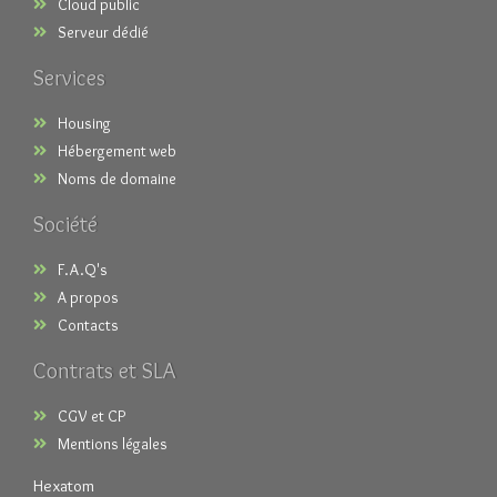
Cloud public
Serveur dédié
Services
Housing
Hébergement web
Noms de domaine
Société
F.A.Q's
A propos
Contacts
Contrats et SLA
CGV et CP
Mentions légales
Hexatom