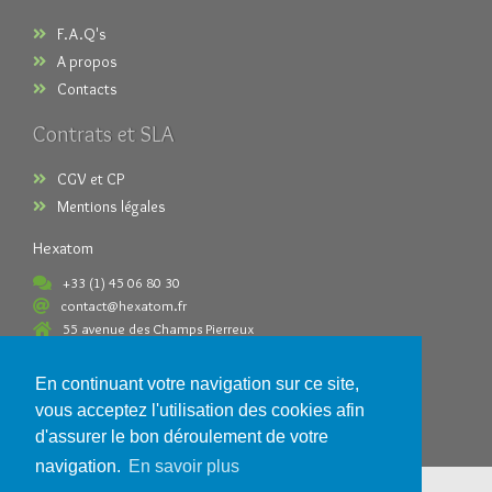
F.A.Q's
A propos
Contacts
Contrats et SLA
CGV et CP
Mentions légales
Hexatom
+33 (1) 45 06 80 30
contact@hexatom.fr
55 avenue des Champs Pierreux
92000 Nanterre France
En continuant votre navigation sur ce site,
Paiements acceptés
vous acceptez l'utilisation des cookies afin
d'assurer le bon déroulement de votre
navigation.
En savoir plus