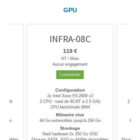
GPU
C
INFRA-08C
119 €
HT / Mois
Aucun engagement
Commander
Configuration
v2
2x Intel Xeon E5-2609 v2
2
2.8 GHz
2 CPU - total de 8C/8T à 2.5 GHz
2 CPU 
4
CPU benchmark 8844
Mémoire vive
 256 Go
64 Go extensibles jusqu'à 256 Go
64 Go
Stockage
 SSD
Raid hardware 2x 250 Go SSD
Rai
sponibles
Disques SATA, SSD ou NVMe disponibles
Disques 