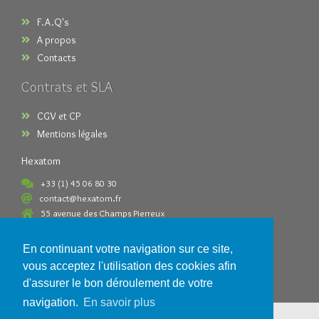
F.A.Q's
A propos
Contacts
Contrats et SLA
CGV et CP
Mentions légales
Hexatom
+33 (1) 45 06 80 30
contact@hexatom.fr
55 avenue des Champs Pierreux
92000 Nanterre France
En continuant votre navigation sur ce site,
Paiements acceptés
vous acceptez l'utilisation des cookies afin
d'assurer le bon déroulement de votre
navigation.
En savoir plus