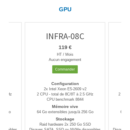
GPU
C
INFRA-08C
119 €
HT / Mois
Aucun engagement
Commander
Configuration
v2
2x Intel Xeon E5-2609 v2
2
2.8 GHz
2 CPU - total de 8C/8T à 2.5 GHz
2 CPU 
4
CPU benchmark 8844
Mémoire vive
 256 Go
64 Go extensibles jusqu'à 256 Go
64 Go
Stockage
 SSD
Raid hardware 2x 250 Go SSD
Rai
sponibles
Disques SATA, SSD ou NVMe disponibles
Disques 