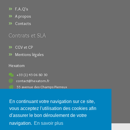
F.A.Q's
A propos
Contacts
Contrats et SLA
CGV et CP
Mentions légales
Hexatom
+33 (1) 45 06 80 30
contact@hexatom.fr
55 avenue des Champs Pierreux
92000 Nanterre France
En continuant votre navigation sur ce site,
Paiements acceptés
vous acceptez l'utilisation des cookies afin
d'assurer le bon déroulement de votre
navigation.
En savoir plus