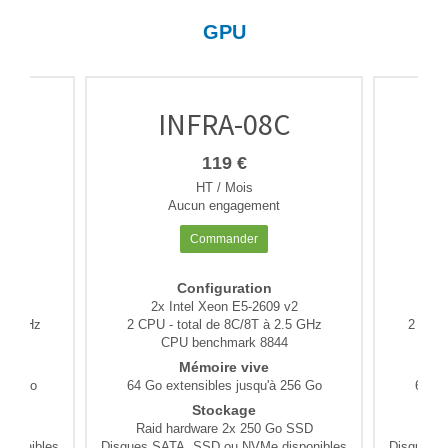
GPU
C
INFRA-08C
119 €
HT / Mois
Aucun engagement
Commander
Configuration
v2
2x Intel Xeon E5-2609 v2
2
2.8 GHz
2 CPU - total de 8C/8T à 2.5 GHz
2 CPU 
4
CPU benchmark 8844
Mémoire vive
 256 Go
64 Go extensibles jusqu'à 256 Go
64 Go
Stockage
 SSD
Raid hardware 2x 250 Go SSD
Rai
sponibles
Disques SATA, SSD ou NVMe disponibles
Disques 